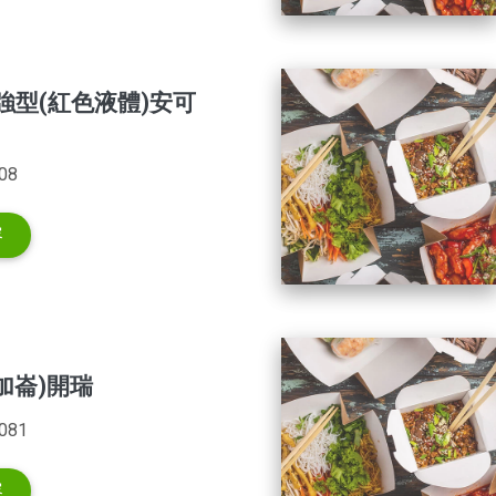
強型(紅色液體)安可
08
容
加崙)開瑞
81
容