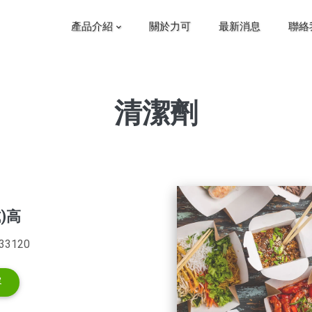
產品介紹
關於力可
最新消息
聯絡
清潔劑
)高
3120
容