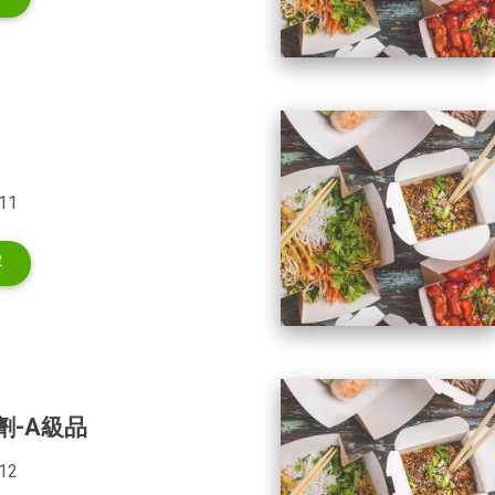
11
容
劑-A級品
12