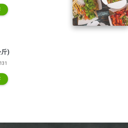
容
公斤)
31
容