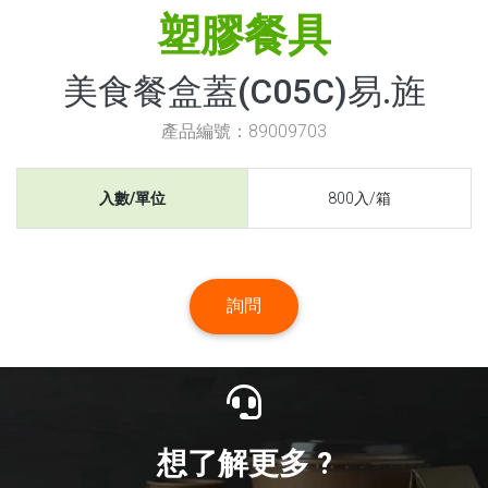
塑膠餐具
美食餐盒蓋(C05C)易.旌
產品編號：89009703
入數/單位
800入/箱
詢問
想了解更多 ?