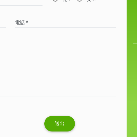
電話 *
送出