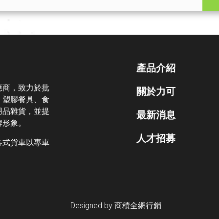
產品介紹
應商，致力於批
關於力可
、塑膠餐具、食
用品雜貨，並提
最新消息
牌形象。
人才招募
各式貨車以專車
Designed by
商積全網行銷