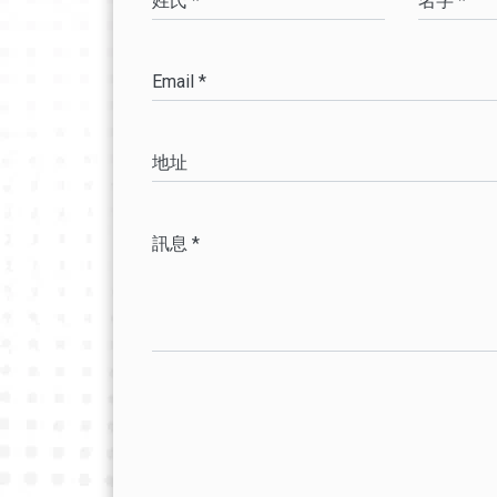
姓氏 *
名字 *
Email *
地址
訊息 *